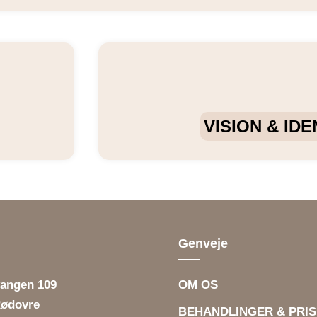
VISION & IDE
Genveje
vangen 109
OM OS
Rødovre
BEHANDLINGER & PRIS