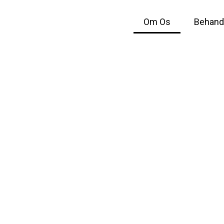
Skip
to
Om Os
Behandl
content