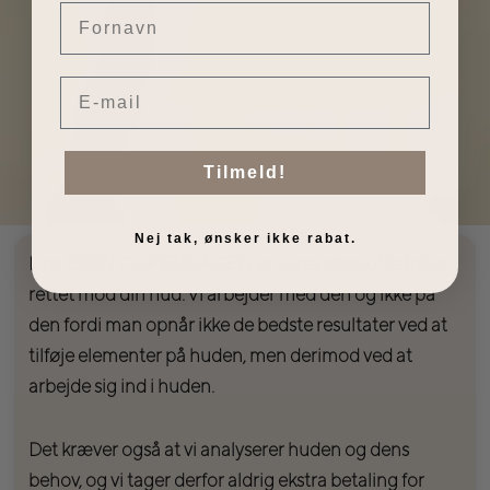
Fornavn
Email
Tilmeld!
Nej tak, ønsker ikke rabat.
Hos SSKIN COPENHAGEN er vores absolutte fokus
rettet mod din hud. Vi arbejder med den og ikke på
den fordi man opnår ikke de bedste resultater ved at
tilføje elementer på huden, men derimod ved at
arbejde sig ind i huden.
Det kræver også at vi analyserer huden og dens
behov, og vi tager derfor aldrig ekstra betaling for